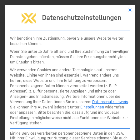
Zum
Mit die
Inhalt
Datenschutzeinstellungen
springen
Start
Produkte
Vermessung
Leica GNSS
Leica Captivate CS20 Feldrechner
Wir benötigen Ihre Zustimmung, bevor Sie unsere Website weiter
besuchen können.
Leica Captivate CS20 Feldrechner
Wenn Sie unter 16 Jahre alt sind und Ihre Zustimmung zu freiwilligen
Diensten geben möchten, müssen Sie Ihre Erziehungsberechtigten
Der Leica CS20 Feldrechner ist zugeschnitten auf die
um Erlaubnis bitten.
neue Captivate Feldsoftware. Aufgrund seiner modernen
Wir verwenden Cookies und andere Technologien auf unserer
Website. Einige von ihnen sind essenziell, während andere uns
Schnittstellenvielfalt ist er der ideale Feldrechner für Ihre
helfen, diese Website und Ihre Erfahrung zu verbessern.
Instrumente von Leica Geosystems. Mit dem großen 5″
Personenbezogene Daten können verarbeitet werden (z. B. IP-
Adressen), z. B. für personalisierte Anzeigen und Inhalte oder
WVGA Display behalten Sie die volle Kontrolle und haben
Anzeigen- und Inhaltsmessung.
Weitere Informationen über die
auch unterwegs Ihr gesamtes Büro bei sich. Der CS20
Verwendung Ihrer Daten finden Sie in unserem
Datenschutzhinweis
.
bietet Ihnen eine intuitive Benutzererfahrung und mehr
Sie können Ihre Auswahl jederzeit unter
Einstellungen
widerrufen
oder anpassen.
Bitte beachten Sie, dass aufgrund individueller
Spaß an Ihren Messaufgaben.
Einstellungen möglicherweise nicht alle Funktionen der Website zur
Verfügung stehen.
Den CS20 Feldrechner gibt es in 3 Versionen:
Einige Services verarbeiten personenbezogene Daten in den USA.
Mit Ihrer Einwilligung zur Nutzung dieser Services stimmen Sie auch