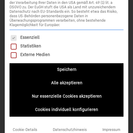
der Verarbeitung Ihrer Daten in den USA gemäß Art. 49 (1) lit. a
CS20 Basic
DSGVO zu. Der EuGH stuft die USA als Land mit unzureichendem
CS20 mit internem 4G LTE Modem
Datenschutz nach EU-Standards ein. So besteht etwa das Risiko,
dass US-Behörden personenbezogene Daten in
CS20 mit internem 4G LTE Modem und integriertem
Überwachungsprogrammen verarbeiten, ohne bestehende
Klagemöglichkeit für Europäer.
DISTO
Es folgt eine Liste der Service-Gruppen, für die eine Einwilli
Essenziell
Optional ist für das Arbeiten mit eigener GNSS-Basis das
Ansteckmodul CGR4 (nur Empfang) erhältlich.
Statistiken
Externe Medien
Hierzu ist mindestens die Captivate Version 4.0 auf dem
CS20 erforderlich.
Speichern
Alle akzeptieren
Nur essenzielle Cookies akzeptieren
Cookies individuell konfigurieren
Cookie-Details
Datenschutzhinweis
Impressum