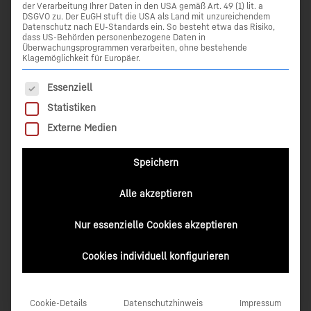
der Verarbeitung Ihrer Daten in den USA gemäß Art. 49 (1) lit. a
DSGVO zu. Der EuGH stuft die USA als Land mit unzureichendem
Datenschutz nach EU-Standards ein. So besteht etwa das Risiko,
dass US-Behörden personenbezogene Daten in
Überwachungsprogrammen verarbeiten, ohne bestehende
Klagemöglichkeit für Europäer.
Es folgt eine Liste der Service-Gruppen, für die eine Einwilli
Essenziell
Statistiken
Externe Medien
Speichern
Alle akzeptieren
Robuster Teleskopmessstab mit übersichtlicher
Nur essenzielle Cookies akzeptieren
Analoganzeige
Universalhalterung zur Aufnahme aller gängigen
Cookies individuell konfigurieren
Laserempfänger
Dosenlibelle zur exakten Ausrichtung
Eloxierte Teleskope mit Feststellschrauben, fixierbar
Cookie-Details
Datenschutzhinweis
Impressum