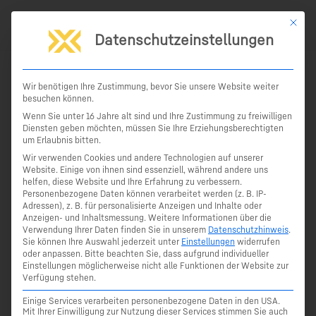
Zum
Mit die
Inhalt
Datenschutzeinstellungen
springen
Start
Produkte
Bau
Zubehör
Wir benötigen Ihre Zustimmung, bevor Sie unsere Website weiter
Zubehör
besuchen können.
Wenn Sie unter 16 Jahre alt sind und Ihre Zustimmung zu freiwilligen
Betonierteller
Diensten geben möchten, müssen Sie Ihre Erziehungsberechtigten
um Erlaubnis bitten.
Wir verwenden Cookies und andere Technologien auf unserer
Website. Einige von ihnen sind essenziell, während andere uns
helfen, diese Website und Ihre Erfahrung zu verbessern.
Personenbezogene Daten können verarbeitet werden (z. B. IP-
Artikelnummer:
NE365111
Adressen), z. B. für personalisierte Anzeigen und Inhalte oder
Anzeigen- und Inhaltsmessung.
Weitere Informationen über die
Verwendung Ihrer Daten finden Sie in unserem
Datenschutzhinweis
.
Sie können Ihre Auswahl jederzeit unter
Einstellungen
widerrufen
oder anpassen.
Bitte beachten Sie, dass aufgrund individueller
Einstellungen möglicherweise nicht alle Funktionen der Website zur
Lasermessfix-S 5m
Verfügung stehen.
Einige Services verarbeiten personenbezogene Daten in den USA.
Mit Ihrer Einwilligung zur Nutzung dieser Services stimmen Sie auch