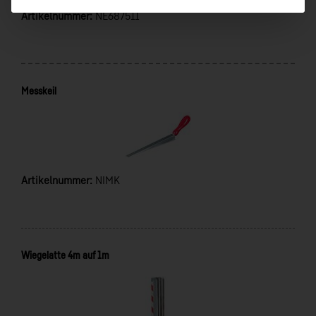
Artikelnummer:
NE687511
Messkeil
Artikelnummer:
NIMK
Wiegelatte 4m auf 1m