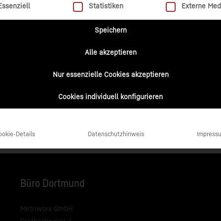
lgt eine Liste der Service-Gruppen, für die eine Einwilligung 
Essenziell
Statistiken
Externe Med
Speichern
Alle akzeptieren
Nur essenzielle Cookies akzeptieren
Cookies individuell konfigurieren
ookie-Details
Datenschutzhinweis
Impress
Büro Dortmund
Metriworx GmbH