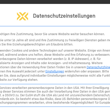
HOME
ÜBER UNS
LEISTUNGEN
SER
AKTUELLES/TERMINE
KONTAKT
Datenschutzeinstellungen
nötigen Ihre Zustimmung, bevor Sie unsere Website weiter besuchen können.
ie unter 16 Jahre alt sind und Ihre Zustimmung zu freiwilligen Diensten geben m
 Sie Ihre Erziehungsberechtigten um Erlaubnis bitten.
rwenden Cookies und andere Technologien auf unserer Website. Einige von ihnen
ell, während andere uns helfen, diese Website und Ihre Erfahrung zu verbessern
nbezogene Daten können verarbeitet werden (z. B. IP-Adressen), z. B. für
alisierte Anzeigen und Inhalte oder Anzeigen- und Inhaltsmessung.
Weitere
ationen über die Verwendung Ihrer Daten finden Sie in unserem
Datenschutzhinw
nnen Ihre Auswahl jederzeit unter
Einstellungen
widerrufen oder anpassen.
Bitte
n Sie, dass aufgrund individueller Einstellungen möglicherweise nicht alle Funk
bsite zur Verfügung stehen.
Services verarbeiten personenbezogene Daten in den USA. Mit Ihrer Einwilligung 
g dieser Services stimmen Sie auch der Verarbeitung Ihrer Daten in den USA gem
 lit. a DSGVO zu. Der EuGH stuft die USA als Land mit unzureichendem Datenschut
ndards ein. So besteht etwa das Risiko, dass US-Behörden personenbezogene D
chungsprogrammen verarbeiten, ohne bestehende Klagemöglichkeit für Europäe