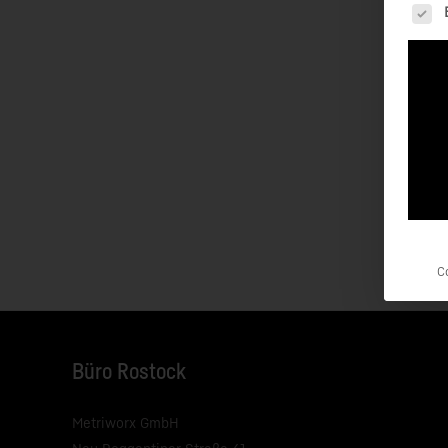
Es fo
C
Büro Rostock
Metriworx GmbH