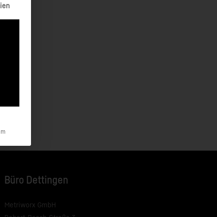
erteilt werden kann. Die erste Service-Gruppe ist essenziell un
ien
um
Büro Dettingen
Metriworx GmbH