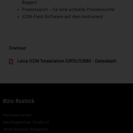
Bagger)
Powersearch – für eine schnelle Prismensuche
iCON-Field-Software auf dem Instrument
Download
Leica iCON Totalstation iCR70/iCR80 - Datenblatt
Büro Rostock
Metriworx GmbH
Neu Roggentiner Straße 61
18184 Rostock/Roggentin