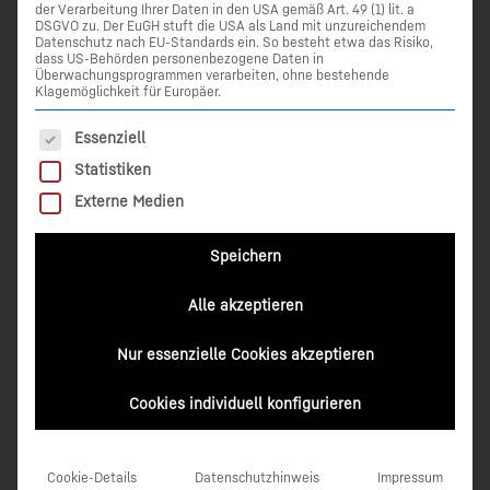
der Verarbeitung Ihrer Daten in den USA gemäß Art. 49 (1) lit. a
DSGVO zu. Der EuGH stuft die USA als Land mit unzureichendem
Datenschutz nach EU-Standards ein. So besteht etwa das Risiko,
dass US-Behörden personenbezogene Daten in
Überwachungsprogrammen verarbeiten, ohne bestehende
Klagemöglichkeit für Europäer.
Es folgt eine Liste der Service-Gruppen, für die eine Einwilli
Essenziell
Statistiken
Externe Medien
Speichern
Alle akzeptieren
Nur essenzielle Cookies akzeptieren
Cookies individuell konfigurieren
Die motorisierte
Totalstation Leica iCON iCR80
ist die
produktivste Abstecklösung für Bauprofis. Zusammen mit
dem Controller CC80 und der Fieldsoftware – die Lösung
Cookie-Details
Datenschutzhinweis
Impressum