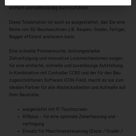
um im 1-Mann-Betrieb Aufmaße und Absteckarbeiten
einfach und selbständig durchzuführen.
Diese Totalstation ist auch so ausgestattet, das Sie eine
Reihe von 3D-Baumaschinen z.B. Raupen, Grader, Fertiger,
Bagger effizient ansteuern kann.
Eine schnelle Prismensuche, leistungsstarke
Zielverfolgung und innovative Lockmechanismen sorgen
für eine einfache, schnelle und zuverlässige Aufstellung.
In Kombination mit Controller CC80 und der für den Bau
zugeschnittenen Software iCON-Field, macht es sie zum
idealen Partner für alle Absteckarbeiten und Aufmaße auf
Ihrer Baustelle.
ausgerüstet mit 5“-Touchscreen
ATRplus – für eine optimale Zielerfassung und -
verfolgung
Einsatz für Maschinensteuerung (Dozer / Grader /