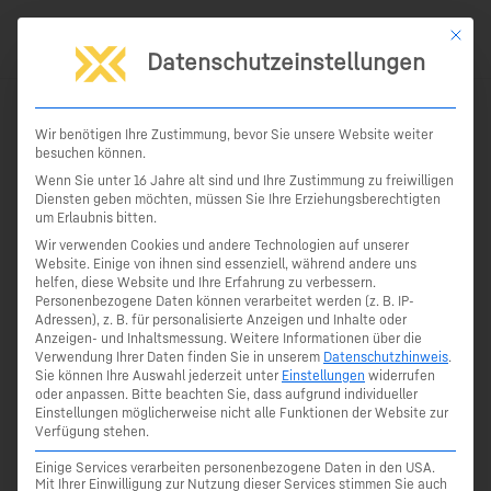
Zum
Mit die
Inhalt
Datenschutzeinstellungen
springen
Start
Produkte
Bau
iCON Tachymeter
Leica iCON Totalstation – iCR80
Wir benötigen Ihre Zustimmung, bevor Sie unsere Website weiter
besuchen können.
Leica iCON Totalstation iCR80
Wenn Sie unter 16 Jahre alt sind und Ihre Zustimmung zu freiwilligen
Diensten geben möchten, müssen Sie Ihre Erziehungsberechtigten
die All-in-One Lösung
um Erlaubnis bitten.
Wir verwenden Cookies und andere Technologien auf unserer
Website. Einige von ihnen sind essenziell, während andere uns
helfen, diese Website und Ihre Erfahrung zu verbessern.
Personenbezogene Daten können verarbeitet werden (z. B. IP-
Adressen), z. B. für personalisierte Anzeigen und Inhalte oder
Anzeigen- und Inhaltsmessung.
Weitere Informationen über die
Verwendung Ihrer Daten finden Sie in unserem
Datenschutzhinweis
.
Sie können Ihre Auswahl jederzeit unter
Einstellungen
widerrufen
oder anpassen.
Bitte beachten Sie, dass aufgrund individueller
Einstellungen möglicherweise nicht alle Funktionen der Website zur
Verfügung stehen.
Einige Services verarbeiten personenbezogene Daten in den USA.
Mit Ihrer Einwilligung zur Nutzung dieser Services stimmen Sie auch