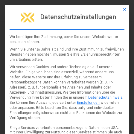
Zum
Mit die
Inhalt
Datenschutzeinstellungen
springen
Start
Produkte
Bau
iCON GPS
Leica CSX8 – ein robustes Android-Tablet
Wir benötigen Ihre Zustimmung, bevor Sie unsere Website weiter
besuchen können.
Leica CSX8 - ein robustes Android-Tablet
Wenn Sie unter 16 Jahre alt sind und Ihre Zustimmung zu freiwilligen
Diensten geben möchten, müssen Sie Ihre Erziehungsberechtigten
Dank des ergonomischen Designs liegt es gut in der Hand
um Erlaubnis bitten.
und das Display ist auch bei hellem Sonnenlicht gut
Wir verwenden Cookies und andere Technologien auf unserer
Website. Einige von ihnen sind essenziell, während andere uns
lesbar. Kommunizieren Sie vom Feld aus mit dem Büro und
helfen, diese Website und Ihre Erfahrung zu verbessern.
erfassen und übertragen Sie mühelos Daten, um einen
Personenbezogene Daten können verarbeitet werden (z. B. IP-
Adressen), z. B. für personalisierte Anzeigen und Inhalte oder
vollständig vernetzten GIS- und Messablauf zu erzielen.
Anzeigen- und Inhaltsmessung.
Weitere Informationen über die
Verwendung Ihrer Daten finden Sie in unserem
Datenschutzhinweis
.
Sie können Ihre Auswahl jederzeit unter
Einstellungen
widerrufen
oder anpassen.
Bitte beachten Sie, dass aufgrund individueller
Einstellungen möglicherweise nicht alle Funktionen der Website zur
Verfügung stehen.
Einige Services verarbeiten personenbezogene Daten in den USA.
Mit Ihrer Einwilligung zur Nutzung dieser Services stimmen Sie auch