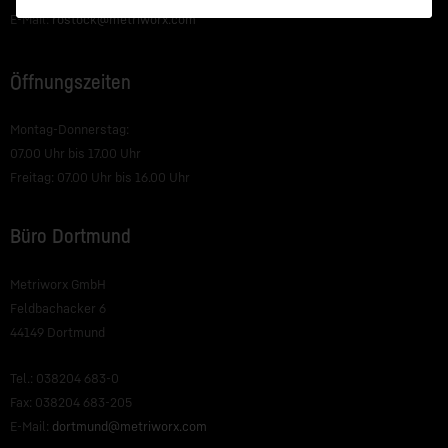
E-Mail:
rostock@metriworx.com
Öffnungszeiten
Montag-Donnerstag:
07.00 Uhr bis 17.00 Uhr
Freitag: 07.00 Uhr bis 16.00 Uhr
Büro Dortmund
Metriworx GmbH
Feldbachacker 6
44149 Dortmund
Tel.: 038204 683-0
Fax: 038204 683-205
E-Mail:
dortmund@metriworx.com