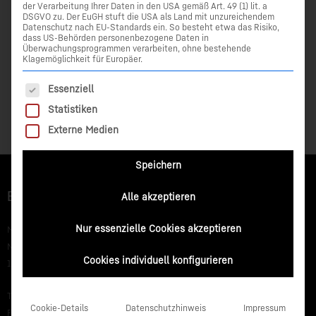
der Verarbeitung Ihrer Daten in den USA gemäß Art. 49 (1) lit. a
DSGVO zu. Der EuGH stuft die USA als Land mit unzureichendem
Datenschutz nach EU-Standards ein. So besteht etwa das Risiko,
dass US-Behörden personenbezogene Daten in
Überwachungsprogrammen verarbeiten, ohne bestehende
Klagemöglichkeit für Europäer.
Download
Es folgt eine Liste der Service-Gruppen, für die eine Einwilli
Essenziell
Leica CSX8 - Datenblatt
Statistiken
Externe Medien
Speichern
Büro Rostock
Alle akzeptieren
Nur essenzielle Cookies akzeptieren
Metriworx GmbH
Neu Roggentiner Straße 61
Cookies individuell konfigurieren
18184 Rostock/Roggentin
Tel.: 038204 683-0
Cookie-Details
Datenschutzhinweis
Impressum
Fax: 038204 683-205